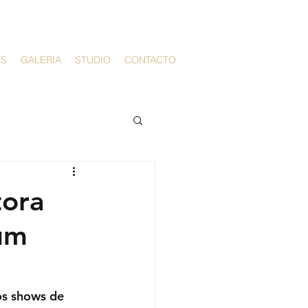
PS
GALERIA
STUDIO
CONTACTO
tora
bum
os shows de 