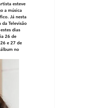
rtista esteve 
o a música 
ico. Já nesta 
 da Televisão 
estes dias 
ia 26 de 
26 e 27 de 
 álbum no 