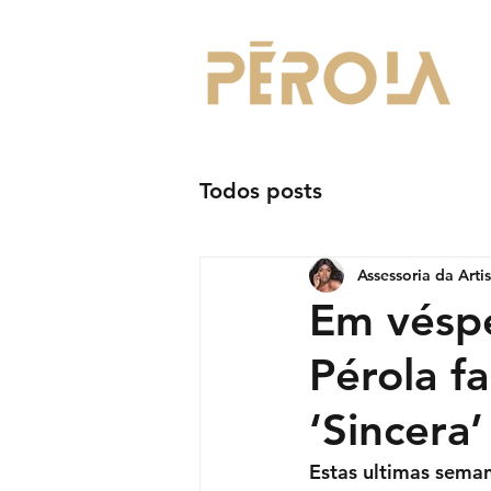
Todos posts
Assessoria da Arti
Em véspe
Pérola f
‘Sincera
Estas ultimas seman