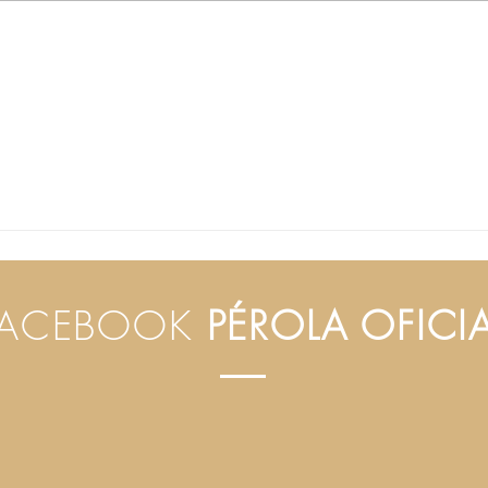
Pérola encanta fãs com
Sob 
espectáculo de celebração
Péro
de 20 anos de carreira no
ediç
Lobito
grav
Hua
FACEBOOK
PÉROLA OFICI