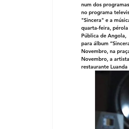
num dos programas d
no programa televi
"Sincera" e a músic
quarta-feira, pérol
Pública de Angola,  
para álbum “Sincera
Novembro, na praça
Novembro, a artista
restaurante Luanda