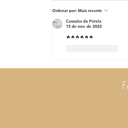
Pérola torna-se a primeira
Ordenar por:
Mais recente
artista angolana a lançar
Cassules da Pérola
linha de perfume com nome
15 de nov. de 2022
próprio
🔥🔥🔥🔥🔥🔥
Curtir
Responder