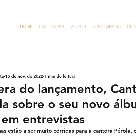
HOME
BIO
NEWS
VIDEOS
DISCOGRAFIA
CLI
sta
15 de nov. de 2022
1 min de leitura
ra do lançamento, Can
ala sobre o seu novo ál
’ em entrevistas
as estão a ser muito corridas para a cantora Pérola, 