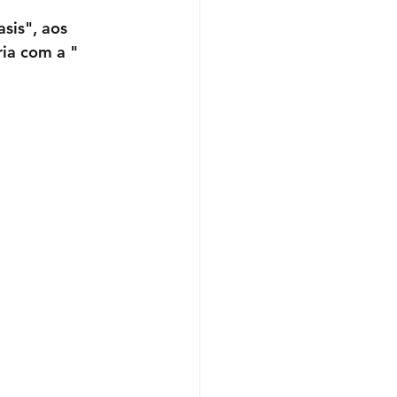
sis", aos 
ia com a " 