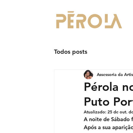
Todos posts
Assessoria da Arti
Pérola n
Puto Po
Atualizado:
25 de out. d
A noite de Sábado f
Após a sua apariçã