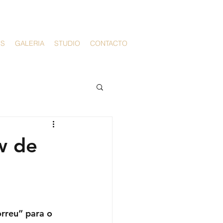
PS
GALERIA
STUDIO
CONTACTO
w de
rreu” para o 