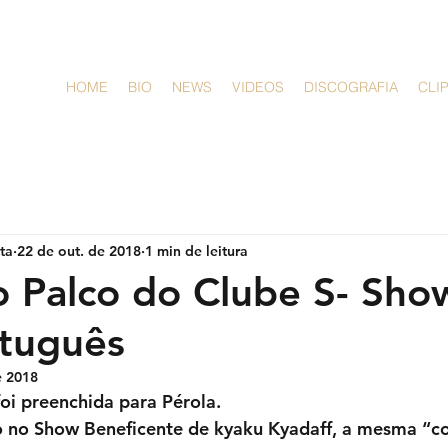
HOME
BIO
NEWS
VIDEOS
DISCOGRAFIA
CLI
sta
22 de out. de 2018
1 min de leitura
o Palco do Clube S- Sho
rtuguês
e 2018
oi preenchida para Pérola.
o no Show Beneficente de kyaku Kyadaff, a mesma “co